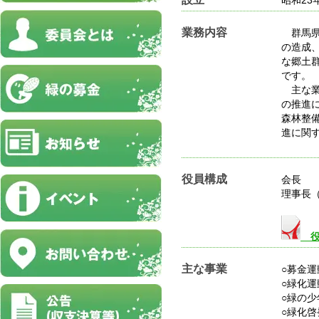
昭和23
業務内容
群馬県
の造成
な郷土
です。
主な業
の推進
森林整
進に関
役員構成
会長
理事長
役
主な事業
○募金
○緑化
○緑の
○緑化啓