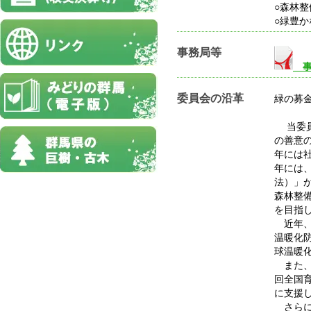
○森林整
○緑豊
事務局等
事
委員会の沿革
緑の募
当委員
の善意
年には
年には
法）」
森林整
を目指
近年、
温暖化
球温暖
また、
回全国
に支援
さらに