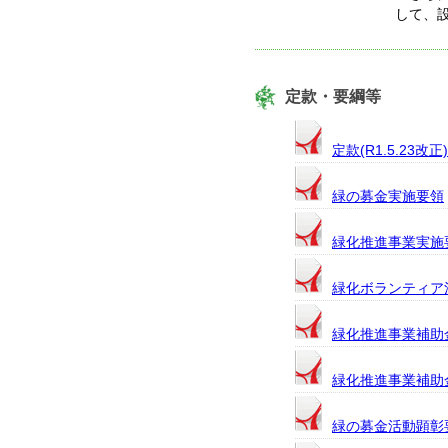
して、
定款・要綱等
定款(R1.5.23改正)
緑の募金実施要領
緑化推進事業実施
緑化ボランティア
緑化推進事業補助
緑化推進事業補助
緑の募金活動顕彰