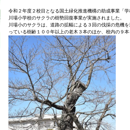
令和２年度２校目となる国土緑化推進機構の助成事業「学
川場小学校のサクラの樹勢回復事業が実施されました。
川場小のサクラは、道路の拡幅による３回の伐採の危機を
っている樹齢１００年以上の老木３本のほか、校内の９本