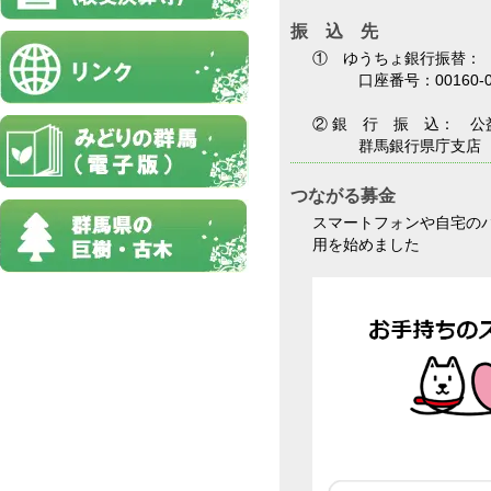
振 込 先
① ゆうちょ銀行振替：
口座番号：00160-0-2
② 銀 行 振 込： 
群馬銀行県庁支店（普）
つながる募金
スマートフォンや自宅の
用を始めました