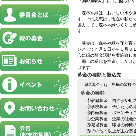
「緑の募金」に ご 協 力 く 
森林や緑は、おいしい水やき
す。その恩恵は，現在の私た
協力して，森林や緑づくりに
す。
募金は、森林や緑を守り育て
ンとして４月１日から５月３
心に緑の募金活動を実施致し
郷土の緑化を推進し、かけが
げます。
募金の種類と振込先
「緑の募金」は、県民の皆様の
募金の種類
①家庭募金：自治会や町
②学校募金：子供たちの
③街頭募金：ボランティ
④企業募金：企業の社会
⑤職場募金：職場の仲間
⑥その他：以上が主な募