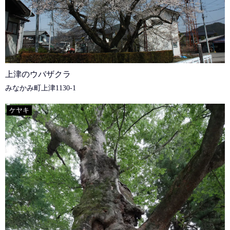
上津のウバザクラ
みなかみ町上津1130-1
ケヤキ