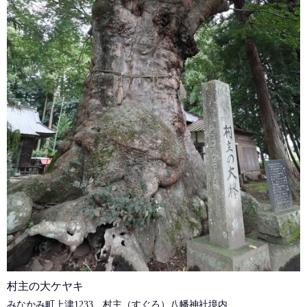
村主の大ケヤキ
みなかみ町上津1233 村主（すぐろ）八幡神社境内