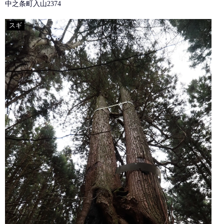
中之条町入山2374
スギ