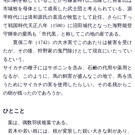
毛の駒を献じていることから鎌倉時代に活躍した吾妻氏は
市城牧を母体として成長した武士団と考えられている。源
平時代には清和源氏の直流が牧監として赴任。さらに下っ
て戦国時代天正八年（1580）に沼田城代となった海野能登
守輝幸の愛馬も「市代黒」と称してこの地の産である。
寛保二年（1742）の大水害でこのあたりは被害を受け
たが、その後、狩野家の鬼門除けとして現在にいたってい
るという。
サイカチの種子にはサポニンを含み、石鹸の代用や薬用と
なるが、このように、馬の飼育が盛んなこの地で、馬を洗
うためにサイカチの実を使用したらしい。その名残からこ
の樹が残ったのであろうか。
ひとこと
葉は、偶数羽状複葉である。
若木や若い枝には、枝が変形した鋭い大きな刺があり、