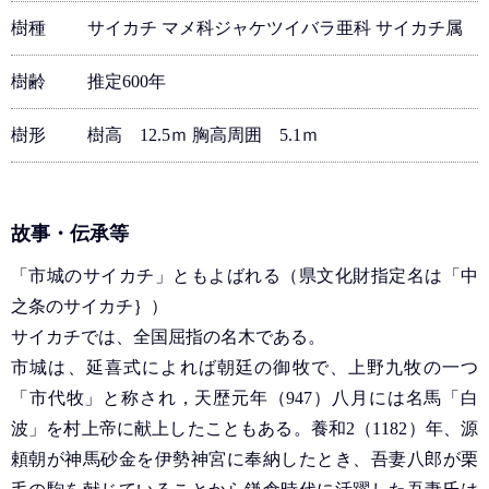
樹種
サイカチ マメ科ジャケツイバラ亜科 サイカチ属
樹齢
推定600年
樹形
樹高 12.5ｍ 胸高周囲 5.1ｍ
故事・伝承等
「市城のサイカチ」ともよばれる（県文化財指定名は「中
之条のサイカチ｝）
サイカチでは、全国屈指の名木である。
市城は、延喜式によれば朝廷の御牧で、上野九牧の一つ
「市代牧」と称され，天歴元年（947）八月には名馬「白
波」を村上帝に献上したこともある。養和2（1182）年、源
頼朝が神馬砂金を伊勢神宮に奉納したとき、吾妻八郎が栗