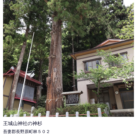
王城山神社の神杉
吾妻郡長野原町林５０２