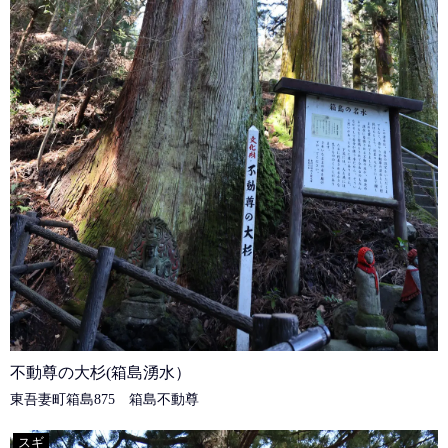
不動尊の大杉(箱島湧水）
東吾妻町箱島875 箱島不動尊
スギ