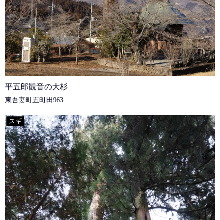
平五郎観音の大杉
東吾妻町五町田963
スギ