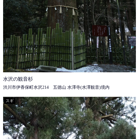
水沢の観音杉
渋川市伊香保町水沢214 五徳山 水澤寺(水澤観音)境内
スギ