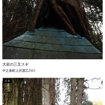
大岩の三叉スギ
中之条町上沢渡乙3315
スギ