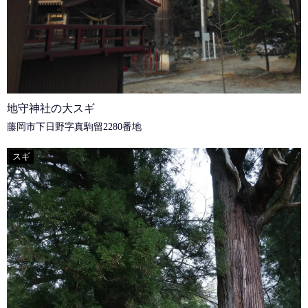
地守神社の大スギ
藤岡市下日野字真駒留2280番地
スギ