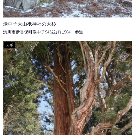
湯中子大山祇神社の大杉
渋川市伊香保町湯中子943並びに904 参道
スギ