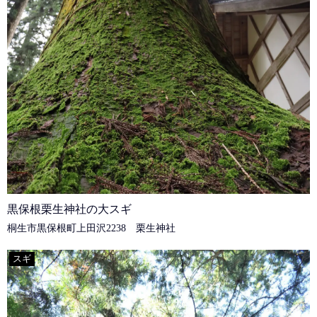
黒保根栗生神社の大スギ
桐生市黒保根町上田沢2238 栗生神社
スギ