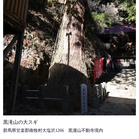
黒滝山の大スギ
群馬県甘楽郡南牧村大塩沢1266 黒瀧山不動寺境内