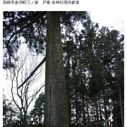
高崎市倉渕町三ノ倉 戸春 名神社境内参道
スギ