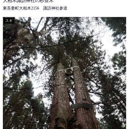
大柏木諏訪神社の杉並木
東吾妻町大柏木2156 諏訪神社参道
スギ