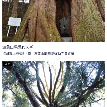
迦葉山馬隠れスギ
沼田市上発知町445 迦葉山龍華院弥勒寺参道脇
スギ