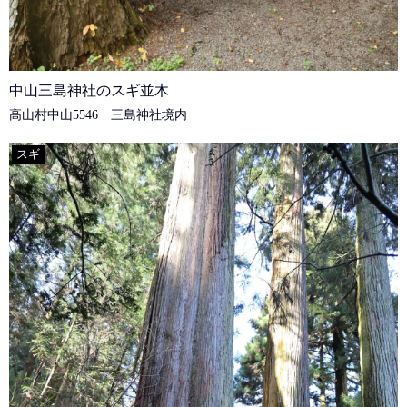
中山三島神社のスギ並木
高山村中山5546 三島神社境内
スギ