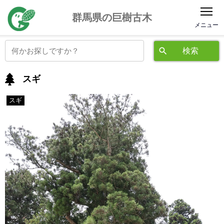
公益社団法人 群馬県緑化推進委員会
群馬県の巨樹古木
スギ
スギ