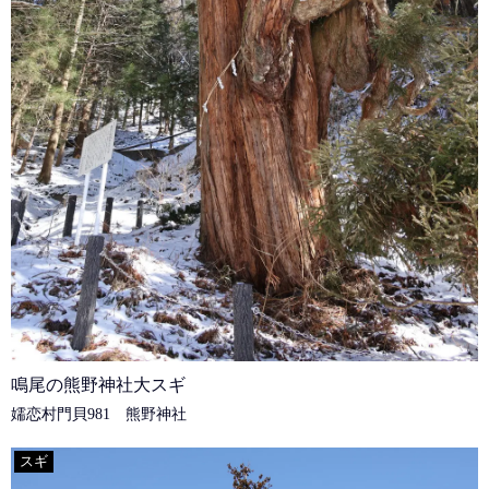
鳴尾の熊野神社大スギ
嬬恋村門貝981 熊野神社
スギ