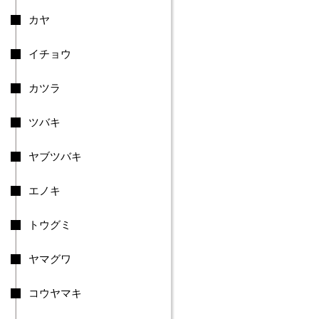
甘
カヤ
楽
町
中
イチョウ
之
条
カツラ
町
長
ツバキ
野
原
町
ヤブツバキ
嬬
恋
エノキ
村
高
トウグミ
山
村
ヤマグワ
東
吾
妻
コウヤマキ
町