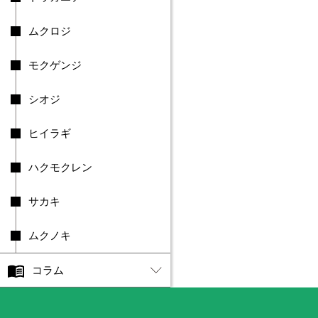
町
樹
ムクロジ
種
別
モクゲンジ
ス
ギ
シオジ
ヒ
ノ
キ
ヒイラギ
シ
ョ
ハクモクレン
ウ
ナ
サカキ
ン
ボ
ク
ムクノキ
イ
ト
コラム
ヒ
バ
ラ