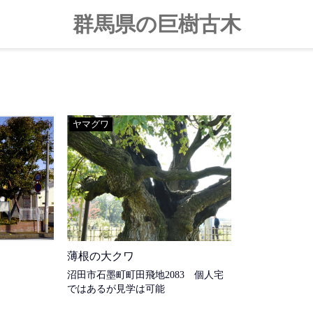
化推進委員会
群馬県の巨樹古木
ヤマグワ
薄根の大クワ
沼田市石墨町町田飛地2083 個人宅
ではあるが見学は可能