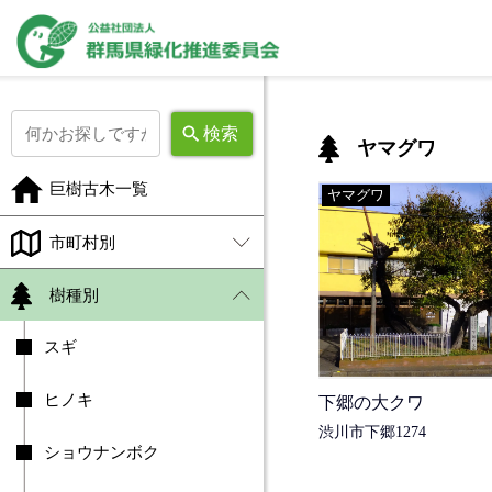
公益社団法人 群馬県緑
ホ
ー
ム
巨
樹
古
ヤマグワ
木
一
巨樹古木一覧
覧
ヤマグワ
市
町
市町村別
村
別
樹種別
前
橋
スギ
市
高
ヒノキ
崎
下郷の大クワ
市
渋川市下郷1274
桐
ショウナンボク
生