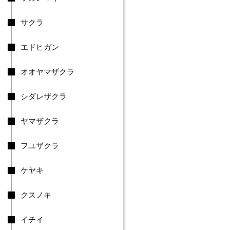
市
安
サクラ
中
市
エドヒガン
み
ど
オオヤマザクラ
り
市
吉
シダレザクラ
岡
町
ヤマザクラ
上
野
フユザクラ
村
下
仁
ケヤキ
田
町
クスノキ
南
牧
イチイ
村