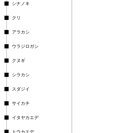
片
シナノキ
品
村
クリ
川
場
村
アラカシ
昭
和
ウラジロガシ
村
み
クヌギ
な
か
シラカシ
み
町
玉
スダジイ
村
町
サイカチ
大
泉
イタヤカエデ
町
邑
楽
トウカエデ