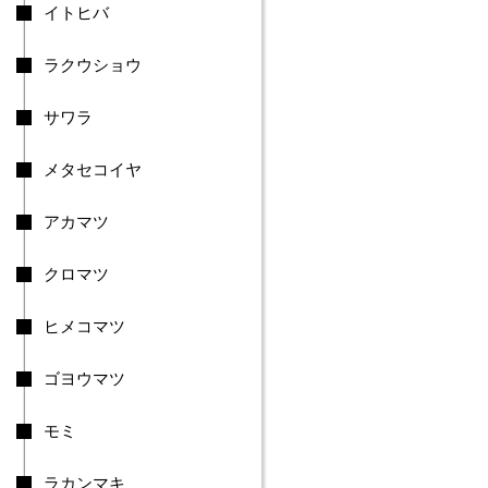
市
イトヒバ
伊
勢
ラクウショウ
崎
市
太
サワラ
田
市
メタセコイヤ
沼
田
アカマツ
市
館
クロマツ
林
市
渋
ヒメコマツ
川
市
ゴヨウマツ
藤
岡
モミ
市
富
岡
ラカンマキ