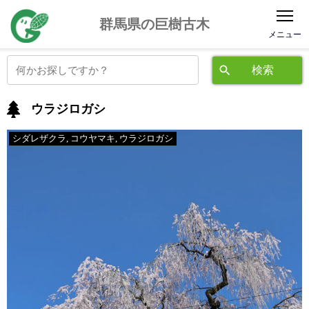
公益社団法人 群馬県緑化推進委員会
群馬県の巨樹古木
ウラジロガシ
シダレザクラ
,
コウヤマキ
,
ウラジロガシ