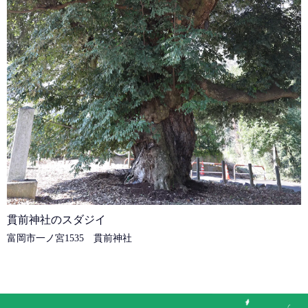
貫前神社のスダジイ
富岡市一ノ宮1535 貫前神社