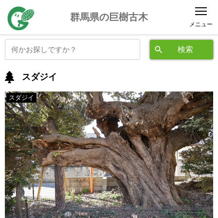
公益社団法人 群馬県緑化推進委員会
群馬県の巨樹古木
スダジイ
スダジイ