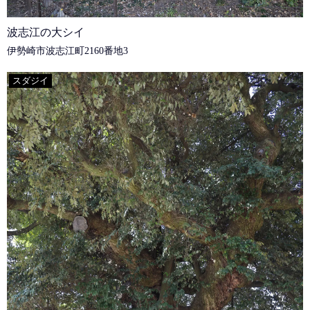
波志江の大シイ
伊勢崎市波志江町2160番地3
スダジイ