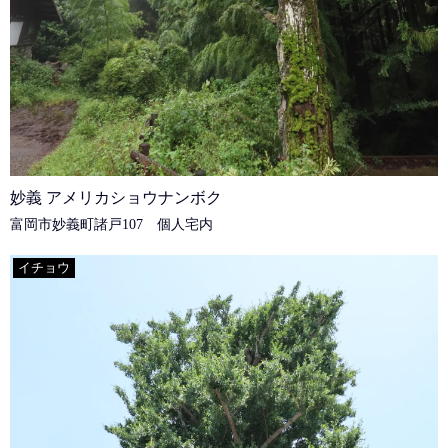
妙義 アメリカショウナンボク
富岡市妙義町諸戸107 個人宅内
イチョウ